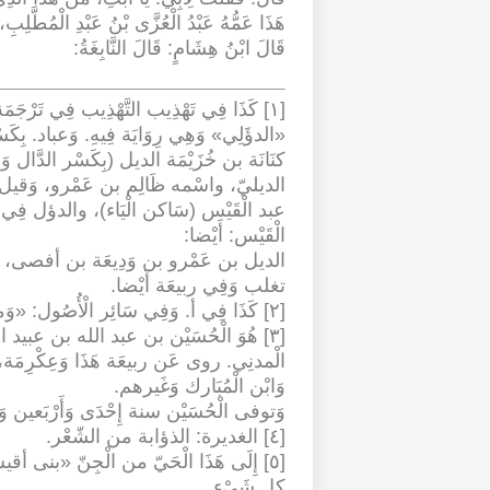
هَذَا عَمُّهُ عَبْدُ الْعُزَّى بْنُ عَبْدِ الْمُطَّلِبِ،
قَالَ ابْنُ هِشَامٍ: قَالَ النَّابِغَةُ
:
«الدؤَلِي» وَهِي رِوَايَة فِيهِ. وَعباد. بِكَس
كنَانَة بن خُزَيْمَة الديل (بِكَسْر الدَّال 
الديليّ، واسْمه ظَالِم بن عَمْرو، وَقيل:
عبد الْقَيْس (سَاكن الْيَاء)، والدؤل فِي كن
الْقَيْس: أَيْضا
:
الديل بن عَمْرو بن وَدِيعَة بن أفصى، و
تغلب وَفِي ربيعَة أَيْضا
.
[٢] كَذَا فِي أ. وَفِي سَائِر الْأُصُول: «وَمن
[٣] هُوَ الْحُسَيْن بن عبد الله بن عبيد 
الْمدنِي. روى عَن ربيعَة هَذَا وَعِكْرِمَ
وَابْن الْمُبَارك وَغَيرهم
.
وَتوفى الْحُسَيْن سنة إِحْدَى وَأَرْبَعين 
[٤] الغديرة: الذؤابة من الشّعْر
.
[٥] إِلَى هَذَا الْحَيّ من الْجِنّ «بن
كل شَيْء
.