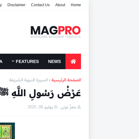
cy
Disclaimer
Contact Us
About
Home
A
FEATURES
NEWS
الصفحة الرئيسية
السيرة النبوية الشريفة
عَرْضُ رَسُولِ اللَّهِ ﷺ نَ
معزّ نوني
يوليو 06, 2025