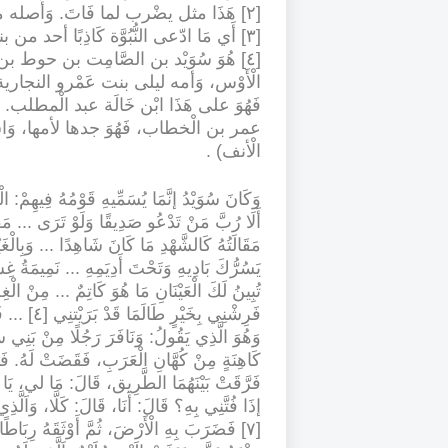
[٢] هَذَا مثل يضْرب لما فَاتَ. وَأَصله من «ذنابى الطَّائِر» إِذا أفلت من الحبالة فطلبت الْأَخْذ
[٣] أَي مَا ادّعى النُّبُوَّة كَاذِبًا أحد من بنى إِسْمَاعِيل
[٤] هُوَ سُوَيْد بن الصَّامِت بن حوط
الْأَوْس، وَأمه ليلى بنت عَمْرو النجا
فَهُوَ على هَذَا ابْن خَالَة عبد الْمطلب. 
عمر بن الْخطاب، فَهُوَ جدها لأمها، وَاس
الْأنف)
.
وَكَانَ سُوَيْدُ إنَّمَا يُسَمِّيهِ قَوْمُهُ فِيهِمْ: ا
أَلَا رُبَّ مَنْ تَدْعُو صَدِيقًا وَلَوْ تَرَى ... مَقَ
مَقَالَتُهُ كَالشَّهْدِ مَا كَانَ شَاهِدًا ... وَبِالْغَيْ
يَسُرُّكَ بَادِيهِ وَتَحْتَ أَدِيَمِهِ ... نَمِيمَةُ غِ
تُبِينُ لَكَ الْعَيْنَانِ مَا هُوَ كَاتِمٌ ... مِنْ الْغِل
فَرِشْنِي بِخَيْرٍ طَالَمَا قَدْ بَرَيْتنِي [٤] ... فَخَيْرُ [٥] الْمَوَالِي مَنْ يَرِيشُ وَلَا يَبْرِي
كَاهِنَةٍ مِنْ كُهَّانِ الْعَرَبِ، فَقَضَتْ لَهُ. فَان
فَرَّقَتْ بَيْنَهُمَا الطَّرِيق، قَالَ: مَا لي، يَا أ
إذَا فُتَّنِي بِهِ؟ قَالَ: أَنَا، قَالَ: كَلَّا، وَاَلَّذ
[٧] فَضَرَبَ بِهِ الْأَرْضَ، ثُمَّ أَوْثَقَهُ رِبَاط