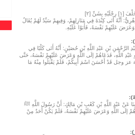
بِشَنِّ [٢]
يُّ: أَنَّهُ أَتَى كِنْدَةَ فِي مَنَازِلِهِمْ، وَفِيهِمْ سَيِّدٌ لَهُمْ يُقَالُ
َرَضَ عَلَيْهِمْ نَفْسَهُ، فَأَبَوْا عَلَيْهِ
.
):
ِ الرَّحْمَنِ بْنِ عَبْدِ اللَّهِ بْنِ حُصَيْنٍ: أَنَّهُ أَتَى كَلْبًا فِي
ُو عَبْدِ اللَّهِ، فَدَعَاهُمْ إلَى اللَّهِ وَعَرَضَ عَلَيْهِمْ نَفْسَهُ، حَتَّى
 اللَّهَ عز وجل قَدْ أَحْسَنَ اسْمَ أَبِيكُمْ، فَلَمْ يَقْبَلُوا مِنْهُ مَا
):
َ
َا عَنْ عَبْدِ اللَّهِ بْنِ كَعْبِ بْنِ مَالِكٍ: أَنَّ رَسُولَ اللَّهِ ﷺ
ِلِهِمْ، فَدَعَاهُمْ إلَى اللَّهِ وَعَرَضَ عَلَيْهِمْ نَفْسَهُ، فَلَمْ يَكُنْ أَحَدٌ مِنْ
):