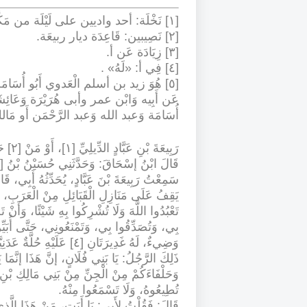
[١] نَخْلَة: أحد واديين على لَيْلَة من مَكَّة، يُقَال لأَحَدهمَا نَخْلَة الشامية، وَللْآخر نَخْلَة اليمانية
[٢] نَصِيبين: قَاعِدَة ديار ربيعَة
.
[٣] زِيَادَة عَن أ
.
[٤] فِي أ: «لَهُ
» .
[٥] هُوَ زيد بن أسلم الْعَدوي أَبُو أُسَ
عَن أَبِيه وَابْن عمر وأبى هُرَيْرَة وَعَائِشَة و
أُسَامَة وَعبد الله وَعبد الرَّحْمَن أَو مَا
رَبِيعَةَ بْنِ عَبَّادٍ الدِّيلِيِّ [١]، أَوْ مَنْ [٢] حَدَّثَهُ أَبُو الزِّنَادِ عَنْهُ- قَالَ ابْنُ هِشَامٍ: رَبِيعَةُ ابْن عَبَّادٍ
قَالَ ابْنُ إسْحَاقَ: وَحَدَّثَنِي حُسَيْنُ بْنُ [٣] عَبْدِ اللَّهِ بْنِ عُبَيْدِ اللَّهِ بْنِ عَبَّاسٍ، قَالَ
سَمِعْتُ رَبِيعَةَ بْنَ عَبَّادٍ، يُحَدِّثُهُ أَبِي، 
يَقِفُ عَلَى مَنَازِلِ الْقَبَائِلِ مِنْ الْعَرَبِ، فَ
تَعْبُدُوا اللَّهَ وَلَا تُشْرِكُوا بِهِ شَيْئًا، وَأَنْ ت
بِي، وَتُصَدِّقُوا بِي، وَتَمْنَعُونِي، حَتَّى أُبَيِّن
وَضِيءٌ، لَهُ غَدِيرَتَانِ [٤]
ذَلِكَ الرَّجُلُ: يَا بَنِي فُلَانٍ، إنَّ هَذَا إنَّمَا
تُطِيعُوهُ، وَلَا تَسْمَعُوا مِنْهُ
.
قَالَ: فَقُلْتُ لِأَبِي: يَا أَبَتِ، مَنْ هَذَا الَّذِي 