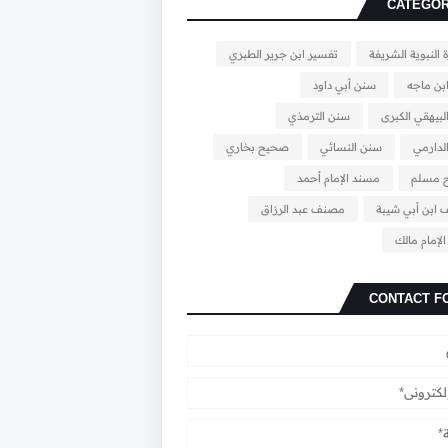
CATEGOR
 النبوية الشريفة
تفسير ابن جرير الطبري
بن ماجه
سنن أبي داود
بيهقي الكبرى
سنن الترمذي
لدارمي
سنن النسائي
صحيح بخاري
 مسلم
مسند الإمام أحمد
ابن أبي شيبة
مصنف عبد الرزاق
لإمام مالك
CONTACT F