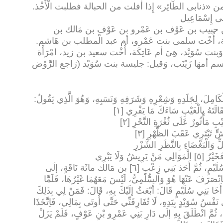
.
 بن حبيب بن عَوْف بن عَمْرو بن عَوْف بن مَالك بن
رية، أُخْت سلمى بنت عَمْرو، أم عبد الْمطلب بن هَاشم.
وَبنت سُوَيْد، هِيَ أم عَاتِكَة، أُخْت سعيد بن زيد، امْرَأَة
م أمهَا زَيْنَب، وَقيل: جليسة بنت سُوَيْد (رَاجع الرَّوْض
لْكَامِلَ، لِجَلَدِهِ وَشِعْرِهِ وَشَرَفِهِ وَنَسَبِهِ، وَهُوَ الَّذِي يَقُولُ
:
الَتَهُ بِالْغَيْبِ سَاءَكَ مَا يَفْرِي [١]
بِ مَأْثُورٌ عَلَى ثُغْرَةِ النَّحْرِ [٢]
شٍّ تَبْتَرِي عَقَبَ الظَّهْرِ [٣]
ِّ وَالْبَغْضَاءِ بِالنَّظَرِ الشَّزْرِ
وَهُوَ الَّذِي يَقُولُ: وَنَافَرَ رَجُلًا مِنْ بَنِي سُلَيْمٍ، ثُمَّ أَحَدَ بَنِي زِعْبِ [٦] بن مَالك مائَة نَاقَةٍ، إلَى
ْصَرَفَ عَنْهَا هُوَ وَالسُّلَمِيُّ، لَيْسَ مَعَهُمَا غَيْرُهَا، فَلَمَّا
َخَا بَنِي سُلَيْمٍ قَالَ: أَبْعَثُ إلَيْكَ بِهِ، قَالَ: فَمَنْ لِي بِذَلِكَ
ِي نَفْسُ سُوَيْدٍ بِيَدِهِ، لَا تُفَارِقَنِّي حَتَّى أُوتَى بِمَالِي، فَاِتَّخَذَا
ًا، ثُمَّ انْطَلَقَ بِهِ إلَى دَارِ بَنِي عَمْرِو بْنِ عَوْفٍ، فَلَمْ يَزَلْ