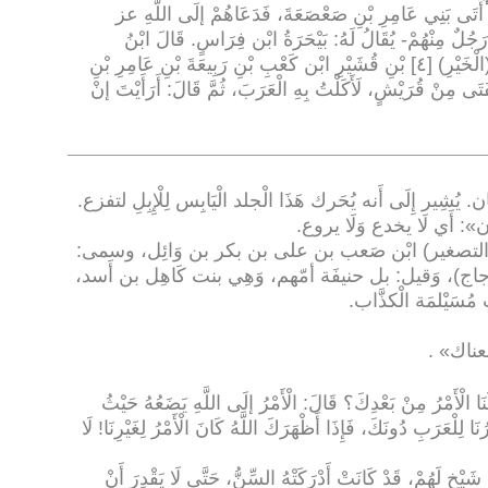
َهُ أَتَى بَنِي عَامِرِ بْنِ صَعْصَعَةَ، فَدَعَاهُمْ إلَى اللَّهِ عز
ُلٌ مِنْهُمْ- يُقَالُ لَهُ: بَيْحَرَةُ ابْن فِرَاسٍ. قَالَ ابْنُ
هِشَامٍ: فِرَاسُ بْنُ عَبْدِ اللَّهِ بْنِ سَلَمَةَ (الْخَيْرِ) [٤] بْنِ قُشَيْرِ ابْن كَعْبِ بْنِ رَبِيعَةَ بْنِ عَامِرِ بْنِ
فَتَى مِنْ قُرَيْشٍ، لَأَكَلْتُ بِهِ الْعَرَبَ، ثُمَّ قَالَ: أَرَأَيْتَ إنْ
.
ان»: أَي لَا يخدع وَلَا يروع
.
:
وجاج)، وَقيل: بل حنيفَة أمّهم، وَهِي بنت كَاهِل بن أَسد،
مُسَيْلمَة الْكذَّاب
.
» .
َا الْأَمْرُ مِنْ بَعْدِكَ؟ قَالَ: الْأَمْرُ إلَى اللَّهِ يَضَعُهُ حَيْثُ
َ: فَقَالَ لَهُ: أَفَتُهْدَفُ [١] نَحُورُنَا لِلْعَرَبِ دُونَكَ، فَإِذَا أَظْهَرَكَ اللَّهُ كَانَ الْأَمْرُ لِغَيْرِنَا! لَا
يْخٍ لَهُمْ، قَدْ كَانَتْ أَدْرَكَتْهُ السِّنُّ، حَتَّى لَا يَقْدِرَ أَنْ