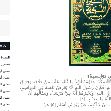
AGS
السيرة 
تفسير ا
سنن اب
):
ي مَوَاسِمِهِمْ
سنن أبي
مَكَّةَ، وَقَوْمُهُ أَشَدُّ مَا كَانُوا عَلَيْهِ مِنْ خِلَافِهِ وَفِرَاقِ
سنن الب
ن بِهِ. فَكَانَ رَسُولُ اللَّهِ ﷺ يَعْرِضُ نَفْسَهُ فِي الْمَوَاسِمِ،
سنن ال
 اللَّهِ، وَيُخْبِرُهُمْ أَنَّهُ نَبِيٌّ مُرْسَلٌ، وَيَسْأَلُهُمْ أَنْ
سنن ال
.
 لَا أَتَّهِمُ، عَنْ زَيْدِ بْنِ أَسْلَمَ [٥] عَنْ
سنن ال
صحيح ب