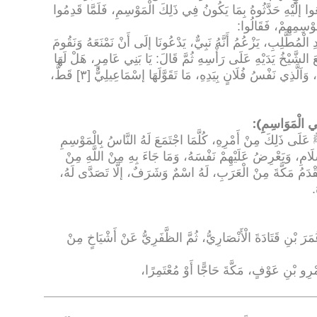
وا إلَيْهِ حَدَّثُوهُ بِمَا يَكُونُ فِي ذَلِكَ الْمَوْسِمِ، فَلَمَّا قَدِمُوا
َوْسِمِهِمْ، فَقَالُوا
:
لْمُطَّلِبِ، يَزْعُمُ أَنَّهُ نَبِيٌّ، يَدْعُونَا إلَى أَنْ نَمْنَعَهُ وَنَقُومَ
َ الشَّيْخُ يَدَيْهِ عَلَى رَأْسِهِ ثُمَّ قَالَ: يَا بَنِي عَامِرٍ، هَلْ لَهَا
مِنْ تَلَافٍ، هَلْ لِذُنَابَاهَا مِنْ مَطْلَبٍ [٢]، وَاَلَّذِي نَفْسُ فُلَانٍ بِيَدِهِ، مَا تَقَوَّلَهَا إسْمَاعِيلِيٌّ [٣] قَطُّ،
):
 الْمَوَاسِمِ
ى ذَلِكَ مِنْ أَمْرِهِ، كُلَّمَا اجْتَمَعَ لَهُ النَّاسُ بِالْمَوْسِمِ
ِسْلَامِ، وَيَعْرِضُ عَلَيْهِمْ نَفْسَهُ، وَمَا جَاءَ بِهِ مِنْ اللَّهِ مِنْ
يَقْدَمُ مَكَّةَ مِنْ الْعَرَبِ، لَهُ اسْمٌ وَشَرَفٌ، إلَّا تَصَدَّى لَهُ،
.
 بْنِ قَتَادَةَ الْأَنْصَارِيُّ، ثُمَّ الظَّفَرِيُّ عَنْ أَشْيَاخٍ مِنْ