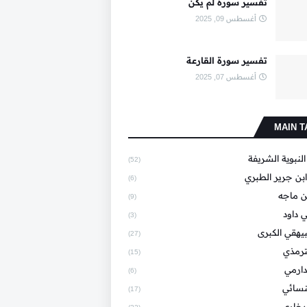
تفسير سورة لم يكن
أغسطس 09, 2025
تفسير سورة القارعة
أغسطس 07, 2025
MAIN T
النبوية الشريفة
(52)
بن جرير الطبري
(6)
ن ماجه
(9)
 داود
(3)
يهقي الكبرى
(27)
ترمذي
(15)
دارمي
(6)
نسائي
(17)
خاري