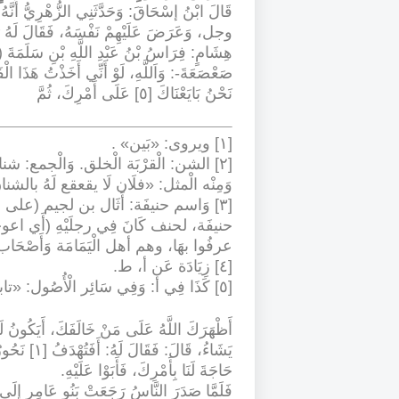
قَالَ ابْنُ إسْحَاقَ: وَحَدَّثَنِي الزُّهْرِيُّ أَنّ
وجل، وَعَرَضَ عَلَيْهِمْ نَفْسَهُ، فَقَالَ لَهُ رَج
صَعْصَعَةَ-: وَاَللَّهِ، لَوْ أَنِّي أَخَذْتُ هَذَا الْ
نَحْنُ بَايَعْنَاكَ [٥] عَلَى أَمْرِكَ، ثُمَّ
[١] ويروى: «بَين
» .
[٢] الشن: الْقرْبَة الْخلق. وَالْجمع: شنان. يُشِير إِلَى أَنه يُحَرك هَذَا الْجلد الْيَابِس لِلْإِبِلِ لتفزع
وَمِنْه الْمثل: «فلَان لَا يقعقع لَهُ بالشن
[٣] وَاسم حنيفَة: أَثَال بن لجيم (على التصغير) ابْن صَعب بن على بن بكر بن وَائِل، وسمى
حنيفَة، لحنف كَانَ فِي رجلَيْهِ (أَي اع
عرفُوا بهَا، وهم أهل الْيَمَامَة وَأَصْحَاب 
[٤] زِيَادَة عَن أ، ط
.
[٥] كَذَا فِي أ: وَفِي سَائِر الْأُصُول: «تابعناك
أَظْهَرَكَ اللَّهُ عَلَى مَنْ خَالَفَكَ، أَيَكُونُ لَن
يَشَاءُ، قَال
حَاجَةَ لَنَا بِأَمْرِكَ، فَأَبَوْا عَلَيْهِ
.
فَلَمَّا صَدَرَ النَّاسُ رَجَعَتْ بَنُو عَامِرٍ إلَى شَ