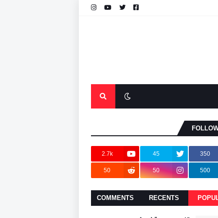
FOLLOW
2.7k
45
350
50
50
500
COMMENTS
RECENTS
POPU