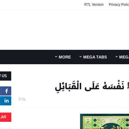
RTL Version
Privacy Poli
MORE
MEGA TABS
MEG
 US
فْسَهُ عَلَى الْقَبَائِلِ
0
LAR