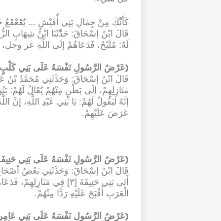
كَأَنَّكَ مِنْ جِمَالِ بَنِي أُقَيْشٍ ... يُقَعْقَعُ خَلْفَ [١] رِجْلَيْهِ 
قَالَ ابْنُ إسْحَاقَ: حَدَّثَنَا ابْنُ شِهَابٍ الزُّهْرِ
لَهُ: مُلَيْحٌ، فَدَعَاهُمْ إلَى اللَّهِ عز وجل، وَع
(
عَرْضُ الرَّسُولِ نَفْسَهُ عَلَى بَنِي كَلْبٍ
قَالَ ابْنُ إسْحَاقَ: وَحَدَّثَنِي مُحَمَّدُ بْنُ عَبْد
مَنَازِلِهِمْ، إلَى بَطْنٍ مِنْهُمْ يُقَالُ لَهُمْ: بَن
إنَّهُ لَيَقُولُ لَهُمْ: يَا بَنِي عَبْدِ اللَّهِ، إنَّ
عَرَضَ عَلَيْهِمْ
.
(
عَرْضُ الرَّسُولِ نَفْسَهُ عَلَى بَنِي حَنِيفَة
قَالَ ابْنُ إسْحَاقَ: وَحَدَّثَنِي بَعْضُ أَصْحَابِن
أَتَى بَنِي حَنِيفَةَ [٣] فِي مَنَاز
الْعَرَبِ أَقْبَحَ عَلَيْهِ رَدًّا مِنْهُمْ
.
(
عَرْضُ الرَّسُولِ نَفْسَهُ عَلَى بَنِي عَامِرٍ