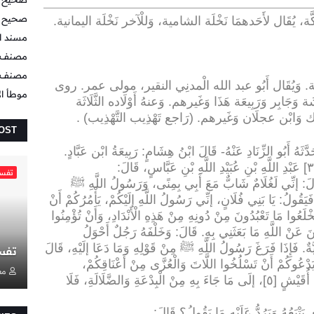
صحيح 
.
مسند ال
مصنف ا
مصنف ع
امَة. وَيُقَال أَبُو عبد الله الْمدنِي النقير، مولى عمر. روى
موطأ ال
َجَابِر وَرَبِيعَة هَذَا وَغَيرهم. وَعنهُ أَوْلَاده الثَّلَاثَة
لك وَابْن عجلَان وَغَيرهم. (رَاجع تَهْذِيب التَّهْذِيب)
.
OST
.
:
تفسي
قَالَ: إنِّي لَغُلَامٌ شَابٌّ مَعَ أَبِي بِمِنًى، وَرَسُولُ اللَّهِ ﷺ
يَقُولُ: يَا بَنِي فُلَانٍ، إنِّي رَسُولُ اللَّهِ إلَيْكُمْ، يَأْمُرُكُمْ أَنْ
َخْلَعُوا مَا تَعْبُدُونَ مِنْ دُونِهِ مِنْ هَذِهِ الْأَنْدَادِ، وَأَنْ تُؤْمِنُوا
َ عَنْ اللَّهِ مَا بَعَثَنِي بِهِ. قَالَ: وَخَلْفَهُ رَجُلٌ أَحْوَلُ
 عَلَيْهِ حُلَّةٌ عَدَنِيَّةٌ. فَإِذَا فَرَغَ رَسُولُ اللَّهِ ﷺ مِنْ قَوْلِهِ وَمَا دَعَا إلَيْهِ، قَالَ
تفس
 يَدْعُوكُمْ أَنْ تَسْلُخُوا اللَّاتَ وَالْعُزَّى مِنْ أَعْنَاقِكُمْ،
مع
وَحَلْفَاءَكُمْ مِنْ الْجِنِّ مِنْ بَنِي مَالِكِ بْنِ أُقَيْشٍ [٥]، إلَى مَا جَاءَ بِهِ مِنْ الْبِدْعَةِ وَالضَّلَالَةِ، فَلَا
يَتْبَعُهُ وَيَرُدُّ عَلَيْهِ مَا يَقُولُ؟ قَالَ
: