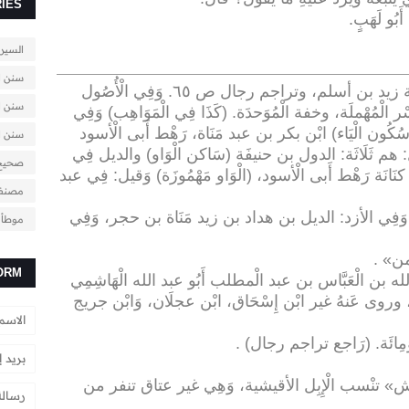
IES
 أَبُو لَهَبٍ
.
السيرة
سنن ا
[١] كَذَا فِي تَهْذِيب التَّهْذِيب فِي تَرْجَمَة زيد بن أسلم، وتراجم رجال ص ٦٥. وَفِي الْأُصُول
سنن ال
ْر الْمُهْملَة، وخفة الْمُوَحدَة. (كَذَا فِي الْمَوَاهِب) وَفِي
وَسُكُون الْيَاء) ابْن بكر بن عبد مَنَاة، رَهْط أَبى الْأسود
سنن ا
 هم ثَلَاثَة: الدول بن حنيفَة (سَاكن الْوَاو) والديل فِي
صحيح
َانَة رَهْط أَبى الْأسود، (الْوَاو مَهْمُوزَة) وَقيل: فِي عبد
مصنف 
َفِي الأزد: الديل بن هداد بن زيد مَنَاة بن حجر، وَفِي
موطأ ا
» .
ORM
الله بن الْعَبَّاس بن عبد الْمطلب أَبُو عبد الله الْهَاشِمِي
ة، وروى عَنهُ غير ابْن إِسْحَاق، ابْن عجلَان، وَابْن جريج
وَمِائَة. (رَاجع تراجم رجال)
.
ى أقيش» تنْسب الْإِبِل الأقيشية، وَهِي غير عتاق تنفر من