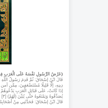
(
عَرْضُ الرَّسُولِ نَفْسَهُ عَلَى الْعَرَبِ فِ
قَالَ ابْنُ إسْحَاقَ: ثُمَّ قَدِمَ رَسُولُ اللَّهِ ﷺ 
دِينِهِ، إلَّا قَلِيلًا مُسْتَضْعَفِينَ، مِمَّن آم
إذَا كَانَتْ، عَلَى قَبَائِلِ الْعَرَبِ يَدْعُوهُمْ إلَى
يُصَدِّقُوهُ وَيَمْنَعُوهُ حَتَّى يُبَيِّنَ (لَهُمْ) [٣] اللَّهُ مَا بَعَثَهُ بِهِ [٤]
قَالَ ابْنُ إسْحَاقَ: فَحَدَّثَنِي مِنْ أَصْحَابِنَا، مَنْ