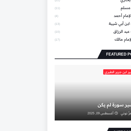
(22)
مسلم
(11)
إمام أحمد
(4)
بن أبي شيبة
(13)
بد الرزاق
(10)
إمام مالك
(17)
FEATURED P
ر ابن جرير الطبري
ير سورة لم يكن
زّ نوني
أغسطس 09, 2025