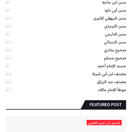
سنن ابن ماجه
(9)
سنن أبي داود
(3)
سنن البيهقي الكبرى
(27)
سنن الترمذي
(15)
سنن الدارمي
(6)
سنن النسائي
(17)
صحيح بخاري
(22)
صحيح مسلم
(11)
مسند الإمام أحمد
(4)
مصنف ابن أبي شيبة
(13)
مصنف عبد الرزاق
(10)
موطأ الإمام مالك
(17)
FEATURED POST
تفسير ابن جرير الطبري