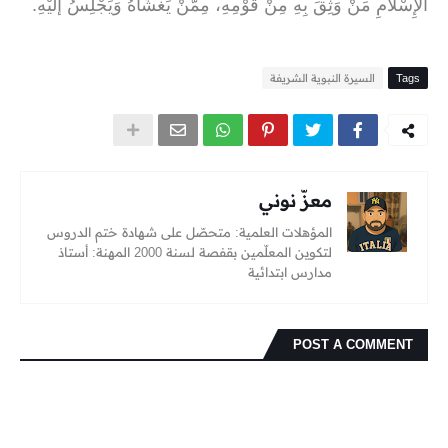
الْإِسْلَامِ مَنْ وَثِقَ بِهِ مِنْ قَوْمِهِ، مِمَّنْ يَغْشَاهُ وَيَجْلِسُ إلَيْهِ
.
Tags
السيرة النبوية الشريفة
معزّ نوني
المؤهلات العلمية: متحصّل على شهادة ختم الدروس
لتكوين المعلّمين بقفصة لسنة 2000 المهنة: أستاذ
مدارس ابتدائية
POST A COMMENT