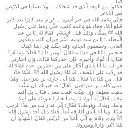
[()]
فكفوا من الوجد الّذي قد شجاكم ... وَلَا تعملوا فِي الأَرْض
نَص الأباعر
فإنّي بِحَمْد الله فِي خير أسرة ... كرام معد كَابِرًا بعد كَابر
فَبلغ أَبَاهُ، فجَاء هُوَ وَعَمه كَعْب، حَتَّى وَقفا على رَسُول
الله ﷺ بِمَكَّة، وَذَلِكَ قبل الْإِسْلَام، فَقَالَا لَهُ: يَا بن عبد
الْمطلب: يَا بن سيد قومه، أَنْتُم جيران الله، وتفكون
العاني، وتطعمون الجائع، وَقد جئْتُك فِي ابننا عَبدك،
فتحسن إِلَيْنَا فِي فدائه، فَقَالَ: أوغير ذَلِك؟ فَقَالَا: وَمَا هُوَ؟
فَقَالَ: أَدْعُوهُ، وأخيره، فَإِن اختاركما فَذَاك، وَإِن اختارني
فو الله مَا أَنا بِالَّذِي أخْتَار على من اختارني أحدا، فَقَالَا لَهُ
:
قد زِدْت على النّصْف، فَدَعَاهُ رَسُول الله ﷺ، فَلَمَّا جَاءَ
قَالَ: من هَذَانِ؟ فَقَالَ: هَذَا أَبى حَارِثَة بن شرَاحِيل، وَهَذَا
عمى كَعْب بن شرَاحِيل، فَقَالَ: قد خيرتك: إِن شِئْت
ذهبت مَعَهُمَا، وَإِن شِئْت أَقمت معى، فَقَالَ: بل أقيم
مَعَك، فَقَالَ لَهُ أَبوهُ: يَا زيد، أتختار العبوديّة على أَبِيك
وأمك وبلدك وقومك؟ فَقَالَ: إِنِّي قد رَأَيْت من هَذَا الرجل
شَيْئا، وَمَا أَنا بِالَّذِي أفارقه أبدا، فَعِنْدَ ذَلِك أَخذ رَسُول الله
ﷺ بِيَدِهِ، وَقَامَ بِهِ إِلَى الْمَلأ من قُرَيْش فَقَالَ: اشْهَدُوا أَن
هَذَا ابْني وَارِثا وموروثا
.