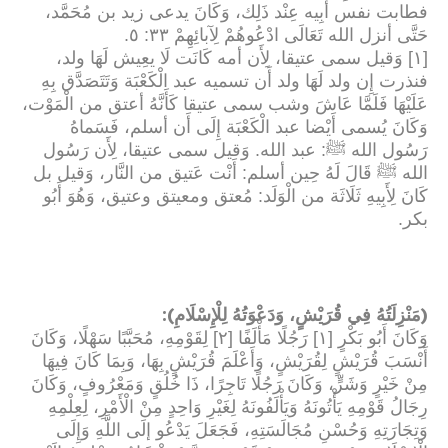
فطابت نفس أَبِيه عِنْد ذَلِك، وَكَانَ يدعى زيد بن مُحَمَّد،
حَتَّى أنزل الله تَعَالَى ادْعُوهُمْ لِآبائِهِمْ ٣٣: ٥
.
[١] وَقيل سمى عتيقا، لِأَن أمه كَانَت لَا يعِيش لَهَا ولد،
فنذرت إِن ولد لَهَا ولد أَن تسميه عبد الْكَعْبَة وَتَتَصَدَّق بِهِ
عَلَيْهَا فَلَمَّا عَاشَ وشب سمى عتيقا كَأَنَّهُ أعتق من الْمَوْت،
وَكَانَ يُسمى أَيْضا عبد الْكَعْبَة إِلَى أَن أسلم، فَسَماهُ
رَسُول الله ﷺ: عبد الله. وَقيل سمى عتيقا، لِأَن رَسُول
الله ﷺ قَالَ لَهُ حِين أسلم: أَنْت عَتيق من النَّار، وَقيل بل
كَانَ لِأَبِيهِ ثَلَاثَة من الْوَلَد: مُعتق ومعيتق وعتيق، وَهُوَ أَبُو
بكر
.
):
(
مَنْزِلَتُهُ فِي قُرَيْشٍ، وَدَعْوَتُهُ لِلْإِسْلَامِ
وَكَانَ أَبُو بَكْرٍ [١] رَجُلًا مَأْلَفًا [٢] لِقَوْمِهِ، مُحَبَّبًا سَهْلًا، وَكَانَ
أَنْسَبَ قُرَيْشٍ لِقُرَيْشٍ، وَأَعْلَمَ قُرَيْشٍ بِهَا، وَبِمَا كَانَ فِيهَا
مِنْ خَيْرٍ وَشَرٍّ، وَكَانَ رَجُلًا تَاجِرًا، ذَا خُلُقٍ وَمَعْرُوفٍ، وَكَانَ
رِجَالُ قَوْمِهِ يَأْتُونَهُ وَيَأْلَفُونَهُ لِغَيْرِ وَاحِدٍ مِنْ الْأَمْرِ، لِعِلْمِهِ
وَتِجَارَتِهِ وَحُسْنِ مُجَالَسَتِهِ، فَجَعَلَ يَدْعُو إلَى اللَّهِ وَإِلَى