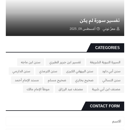
تفسير سورة لم يكن
معزّ نوني
أغسطس 09, 2025
CATEGORIES
السيرة النبوية الشريفة
تفسير ابن جرير الطبري
سنن ابن ماجه
سنن أبي داود
سنن البيهقي الكبرى
سنن الترمذي
سنن الدارمي
سنن النسائي
صحيح بخاري
صحيح مسلم
مسند الإمام أحمد
مصنف ابن أبي شيبة
مصنف عبد الرزاق
موطأ الإمام مالك
CONTACT FORM