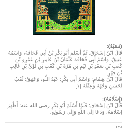
):
(
نَسَبُهُ
قَالَ ابْنُ إسْحَاقَ: ثُمَّ أَسْلَمَ أَبُو بَكْرِ بْنُ أَبِي قُحَافَةَ، وَاسْمُهُ
عَتِيقٌ، وَاسْمُ أَبِي قُحَافَةَ عُثْمَانُ بْنُ عَامِرِ بْنِ عَمْرِو بْنِ
كَعْبِ بْنِ سَعْدِ بْنِ تَيْمِ بْنِ مُرَّةَ بْنِ كَعْبِ بْنِ لُؤَيِّ بْنِ غَالِبِ
بْنِ فِهْرٍ
.
قَالَ ابْنُ هِشَامٍ: وَاسْمُ أَبِي بَكْرٍ: عَبْدُ اللَّهِ، وَعَتِيقٌ: لَقَبٌ
لِحَسَنٍ وَجْهُهُ وَعِتْقُهُ [١]
):
(
إِسْلَامُهُ
قَالَ ابْنُ إسْحَاقَ: فَلَمَّا أَسْلَمَ أَبُو بَكْرٍ رضي الله عنه
:
أَظْهَرَ
إسْلَامَهُ، وَدَعَا إلَى اللَّهِ وَإِلَى رَسُولِهِ
.