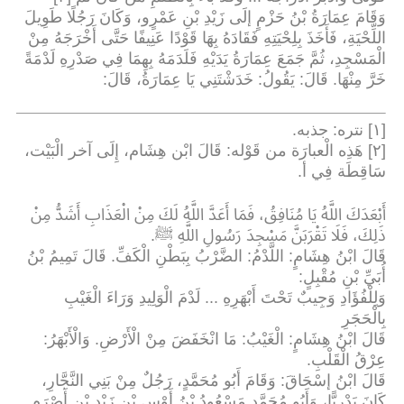
وَقَامَ عِمَارَةُ بْنُ حَزْمٍ إلَى زَيْدِ بْنِ عَمْرٍو، وَكَانَ رَجُلًا طَوِيلَ
اللِّحْيَةِ، فَأَخَذَ بِلِحْيَتِهِ فَقَادَهُ بِهَا قَوْدًا عَنِيفًا حَتَّى أَخْرَجَهُ مِنْ
الْمَسْجِدِ، ثُمَّ جَمَعَ عِمَارَةُ يَدَيْهِ فَلَدَمَهُ بِهِمَا فِي صَدْرِهِ لَدْمَةً
خَرَّ مِنْهَا. قَالَ: يَقُولُ: خَدَشْتَنِي يَا عِمَارَةُ، قَالَ
:
[١] نتره: جذبه
.
[٢] هَذِه الْعبارَة من قَوْله: قَالَ ابْن هِشَام، إِلَى آخر الْبَيْت،
سَاقِطَة فِي أ
.
أَبْعَدَكَ اللَّهُ يَا مُنَافِقُ، فَمَا أَعَدَّ اللَّهُ لَكَ مِنْ الْعَذَابِ أَشَدُّ مِنْ
ذَلِكَ، فَلَا تَقْرَبَنَّ مَسْجِدَ رَسُولِ اللَّهِ ﷺ
.
قَالَ ابْنُ هِشَامٍ: اللَّدْمُ: الضَّرْبُ بِبَطْنِ الْكَفِّ. قَالَ تَمِيمُ بْنُ
أُبَيِّ بْنِ مُقْبِلٍ
:
وَلِلْفُؤَادِ وَجِيبٌ تَحْتَ أَبْهَرِهِ ... لَدْمَ الْوَلِيدِ وَرَاءَ الْغَيْبِ
بِالْحَجَرِ
قَالَ ابْنُ هِشَامٍ: الْغَيْبُ: مَا انْخَفَضَ مِنْ الْأَرْضِ. وَالْأَبْهَرُ:
عِرْقُ الْقَلْبِ
.
قَالَ ابْنُ إسْحَاقَ: وَقَامَ أَبُو مُحَمَّدٍ، رَجُلٌ مِنْ بَنِي النَّجَّارِ،
كَانَ بَدْرِيًّا، وَأَبُو مُحَمَّدٍ مَسْعُودُ بْنُ أَوْسِ بْنِ زَيْدِ بْنِ أَصْرَمِ