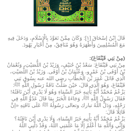
قَالَ ابْنُ إسْحَاقَ [١]: وَكَانَ مِمَّنْ تَعَوَّذَ بِالْإِسْلَامِ، وَدَخَلَ فِيهِ
مَعَ الْمُسْلِمِينَ وَأَظْهَرَهُ وَهُوَ مُنَافِقٌ، مِنْ أَحْبَارِ يَهُودَ
.
):
(
مِنْ بَنِي قَيْنُقَاعَ
مِنْ بَنِي قَيْنُقَاعَ: سَعْدُ بْنُ حُنَيْفٍ، وَزَيْدُ بْنُ اللُّصَيْتِ، وَنُعْمَانُ
بْنُ أَوْفَى بْنُ عَمْرٍو، وَعُثْمَانُ بْنُ أَوْفَى. وَزَيْدُ بْنُ اللُّصَيْتِ،
الَّذِي قَاتَلَ عُمَرَ بْنَ الْخَطَّابِ رضي الله عنه بِسُوقِ بَنِي
قَيْنُقَاعَ، وَهُوَ الَّذِي قَالَ، حَيْنَ ضَلَّتْ نَاقَةُ رَسُولِ اللَّهِ ﷺ:
يَزْعُمُ مُحَمَّدٌ أَنَّهُ يَأْتِيهِ خَبَرُ السَّمَاءِ وَهُوَ لَا يَدْرِي أَيْنَ نَاقَتُهُ!
فَقَالَ رَسُولُ اللَّهِ ﷺ، وَجَاءَهُ الْخَبَرُ بِمَا قَالَ عَدُوُّ اللَّهِ فِي
رَحْلِهِ، وَدَلَّ اللَّهُ تبارك وتعالى رَسُولَهُ ﷺ عَلَى نَاقَتِهِ «إنَّ
قَائِلًا قَالَ
:
يَزْعُمُ مُحَمَّدٌ أَنَّهُ يَأْتِيهِ خَبَرُ السَّمَاءِ، وَلَا يَدْرِي أَيْنَ نَاقَتُهُ؟
وَإِنِّي وَاَللَّهِ مَا أَعْلَمُ إلَّا مَا عَلَّمَنِي اللَّهُ، وَقَدْ دَلَّنِي اللَّهُ