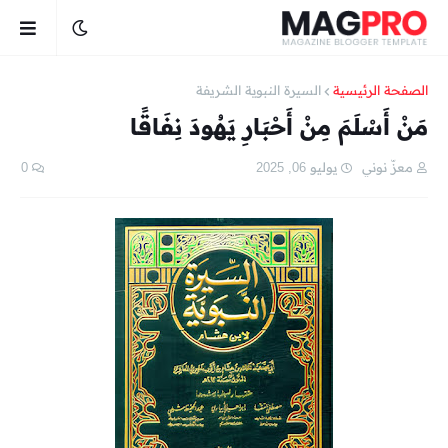
الصفحة الرئيسية
السيرة النبوية الشريفة
مَنْ أَسْلَمَ مِنْ أَحْبَارِ يَهُودَ نِفَاقًا
معزّ نوني
يوليو 06, 2025
0