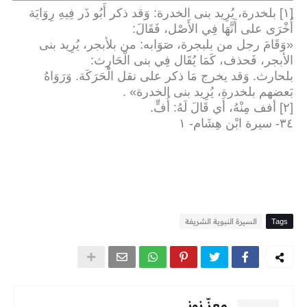
[١] بلخدرة، يُرِيد بنى الخدرة: وَقد ذكر أَبُو ذَر فِيهِ رِوَايَة
أُخْرَى على أَنَّهَا فِي الأَصْل، فَقَالَ
:
«
وَقَامَ رجل من بلبجرة، صَوَابه: من بلأبجر، يُرِيد بنى
الأبجر، فَحذف، كَمَا يُقَال فِي بنى الْحَارِث
:
بلحارث. وَقد يخرج مَا ذكر على نقل الْحَرَكَة. وَرَوَاهُ
بَعضهم بلخدرة، يُرِيد بنى الخدرة
» .
[٢] أفف مِنْهُ، أَي قَالَ لَهُ: أُفٍّ
.
٣٤
-
سيرة ابْن هِشَام- ١
Tags
السيرة النبوية الشريفة
معزّ نوني