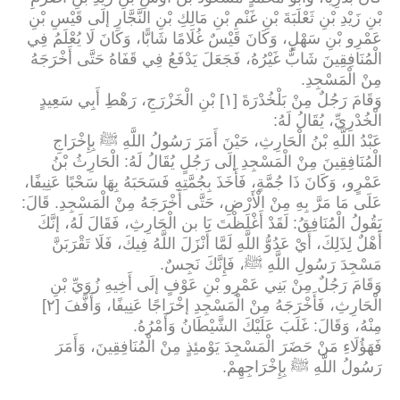
بْنِ زَيْدِ بْنِ ثَعْلَبَةَ بْنِ غَنْمِ بْنِ مَالِكِ بْنِ النَّجَّارِ إلَى قَيْسِ بْنِ
عَمْرِو بْنِ سَهْلٍ، وَكَانَ قَيْسٌ غُلَامًا شَابًّا، وَكَانَ لَا يُعْلَمُ فِي
الْمُنَافِقِينَ شَابٌّ غَيْرُهُ، فَجَعَلَ يَدْفَعُ فِي قَفَاهُ حَتَّى أَخْرَجَهُ
مِنْ الْمَسْجِدِ
.
وَقَامَ رَجُلٌ مِنْ بَلْخُدْرَةَ [١] بْنِ الْخَزْرَجِ، رَهْطِ أَبِي سَعِيدٍ
الْخُدْرِيِّ، يُقَالُ لَهُ
:
عَبْدُ اللَّهِ بْنُ الْحَارِثِ، حَيْنَ أَمَرَ رَسُولُ اللَّهِ ﷺ بِإِخْرَاجِ
الْمُنَافِقِينَ مِنْ الْمَسْجِدِ إلَى رَجُلٍ يُقَالُ لَهُ: الْحَارِثُ بْنُ
عَمْرٍو، وَكَانَ ذَا جُمَّةٍ، فَأَخَذَ بِجُمَّتِهِ فَسَحَبَهُ بِهَا سَحْبًا عَنِيفًا،
عَلَى مَا مَرَّ بِهِ مِنْ الْأَرْضِ، حَتَّى أَخْرَجَهُ مِنْ الْمَسْجِدِ. قَالَ
:
يَقُولُ الْمُنَافِقُ: لَقَدْ أَغْلَظْتَ يَا بن الْحَارِثِ، فَقَالَ لَهُ، إنَّكَ
أَهْلٌ لِذَلِكَ، أَيْ عَدُوُّ اللَّهِ لَمَّا أَنْزَلَ اللَّهُ فِيكَ، فَلَا تَقْرَبَنَّ
مَسْجِدَ رَسُولِ اللَّهِ ﷺ، فَإِنَّكَ نَجِسٌ
.
وَقَامَ رَجُلٌ مِنْ بَنِي عَمْرِو بْنِ عَوْفٍ إلَى أَخِيهِ زُوَيِّ بْنِ
الْحَارِثِ، فَأَخْرَجَهُ مِنْ الْمَسْجِدِ إخْرَاجًا عَنِيفًا، وَأَفَّفَ [٢]
مِنْهُ، وَقَالَ: غَلَبَ عَلَيْكَ الشَّيْطَانُ وَأَمْرُهُ
.
فَهَؤُلَاءِ مَنْ حَضَرَ الْمَسْجِدَ يَوْمئِذٍ مِنْ الْمُنَافِقِينَ، وَأَمَرَ
رَسُولُ اللَّهِ ﷺ بِإِخْرَاجِهِمْ
.