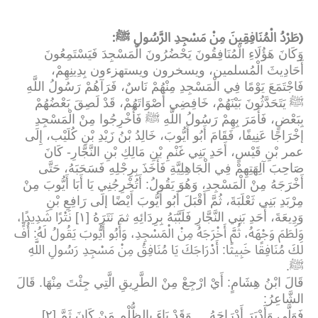
:
(
طَرْدُ الْمُنَافِقِينَ مِنْ مَسْجِدِ الرَّسُولِ ﷺ
وَكَانَ هَؤُلَاءِ الْمُنَافِقُونَ يَحْضُرُونَ الْمَسْجِدَ فَيَسْتَمِعُونَ
أَحَادِيثَ الْمُسلمين، ويسخرون ويستهزءون بِدِينِهِمْ،
فَاجْتَمَعَ يَوْمًا فِي الْمَسْجِدِ مِنْهُمْ نَاسٌ، فَرَآهُمْ رَسُولُ اللَّهِ
ﷺ يَتَحَدَّثُونَ بَيْنَهُمْ، خَافِضِي أَصْوَاتَهُمْ، قَدْ لَصِقَ بَعْضُهُمْ
بِبَعْضٍ، فَأَمَرَ بِهِمْ رَسُولُ اللَّهِ ﷺ فَأُخْرِجُوا مِنْ الْمَسْجِدِ
إخْرَاجًا عَنِيفًا، فَقَامَ أَبُو أَيُّوبَ، خَالِدُ بْنُ زَيْدِ بْنِ كُلَيْب، إِلَى
عمر بْنِ قَيْسٍ، أَحَدِ بَنِي غَنْمِ بْنِ مَالِكِ بْنِ النَّجَّارِ- كَانَ
صَاحِبَ آلِهَتِهِمْ فِي الْجَاهِلِيَّةِ فَأَخَذَ بِرِجْلِهِ فَسَحَبَهُ، حَتَّى
أَخْرَجَهُ مِنْ الْمَسْجِدِ، وَهُوَ يَقُولُ: أَتُخْرِجُنِي يَا أَبَا أَيُّوبَ مِنْ
مِرْبَدِ بَنِي ثَعْلَبَةَ، ثُمَّ أَقْبَلَ أَبُو أَيُّوبَ أَيْضًا إلَى رَافِعِ بْنِ
وَدِيعَةَ، أَحَدِ بَنِي النَّجَّارِ فَلَبَّبَهُ بِرِدَائِهِ ثمَ نَتَرَهُ [١] نَتْرًا شَدِيدًا،
وَلَطَمَ وَجْهَهُ، ثُمَّ أَخْرَجَهُ مِنْ الْمَسْجِدِ، وَأَبُو أَيُّوبَ يَقُولُ لَهُ: أُفٍّ
لَكَ مُنَافِقًا خَبِيثًا: أَدْرَاجَكَ يَا مُنَافِقُ مِنْ مَسْجِدِ رَسُولِ اللَّهِ
ﷺ
.
قَالَ ابْنُ هِشَامٍ: أَيْ ارْجِعْ مِنْ الطَّرِيقِ الَّتِي جِئْتَ مِنْهَا. قَالَ
الشَّاعِرُ
:
فَوَلَّى وَأَدْبَرَ أَدْرَاجَهُ ... وَقَدْ بَاءَ بِالظُّلْمِ مَنْ كَانَ ثَمَّ [٢]