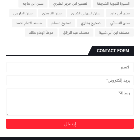
السيرة النبوية الشريفة
تفسير ابن جرير الطبري
سنن ابن ماجه
سنن أبي داود
سنن البيهقي الكبرى
سنن الترمذي
سنن الدارمي
سنن النسائي
صحيح بخاري
صحيح مسلم
مسند الإمام أحمد
مصنف ابن أبي شيبة
مصنف عبد الرزاق
موطأ الإمام مالك
CONTACT FORM