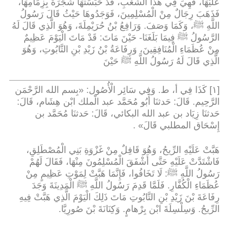
عَلَيْهَا، فَهِيَ فِي هَذَا الشِّعْبِ، قَدْ حَبَسَتْهَا شَجَرَةٌ بِزِمَامِهَا،
فَذَهَبَ رِجَالٌ مِنْ الْمُسْلِمِينَ، فَوَجَدُوهَا حَيْثُ قَالَ رَسُولُ
اللَّهِ ﷺ، وَكَمَا وَصَفَ. وَرَافِعُ بْنُ حُرَيْمِلَةَ، وَهُوَ الَّذِي قَالَ لَهُ
الرَّسُولُ ﷺ فِيمَا بَلَغَنَا- حَيْنَ مَاتَ: قَدْ مَاتَ الْيَوْمَ عَظِيمٌ
مِنْ عُظَمَاءِ الْمُنَافِقِينَ، وَرِفَاعَةُ بْنُ زَيْدِ بْنِ التَّابُوتِ، وَهُوَ
الَّذِي قَالَ لَهُ رَسُولُ اللَّهِ ﷺ حَيْنَ
[١] كَذَا فِي أ، ط. وَفِي سَائِر الْأُصُول: «بِسم الله الرَّحْمَن
الرَّحِيم. قَالَ: حَدثنَا أَبُو مُحَمَّد عبد الْملك ابْن هِشَام، قَالَ:
حَدثنَا زِيَاد بن عبد الله البكائي، قَالَ: حَدثنَا مُحَمَّد بن
إِسْحَاق المطلبي قَالَ
» .
هَبَّتْ عَلَيْهِ الرِّيحُ، وَهُوَ قَافِلٌ مِنْ غَزْوَةِ بَنِي الْمُصْطَلِقِ،
فَاشْتَدَّتْ عَلَيْهِ حَتَّى أَشْفَقَ الْمُسْلِمُونَ مِنْهَا، فَقَالَ لَهُمْ
رَسُولُ اللَّهِ ﷺ: لَا تَخَافُوا، فَإِنَّمَا هَبَّتْ لِمَوْتِ عَظِيمٍ مِنْ
عُظَمَاءِ الْكُفَّارِ. فَلَمَّا قَدِمَ رَسُولُ اللَّهِ ﷺ الْمَدِينَةَ وَجَدَ
رِفَاعَةَ بْنَ زَيْدِ بْنِ التَّابُوتِ مَاتَ ذَلِكَ الْيَوْمَ الَّذِي هَبَّتْ فِيهِ
الرِّيحُ. وَسِلْسِلَةَ ابْن بِرْهامٍ. وَكِنَانَةَ بْنَ صُورِيَّا
.