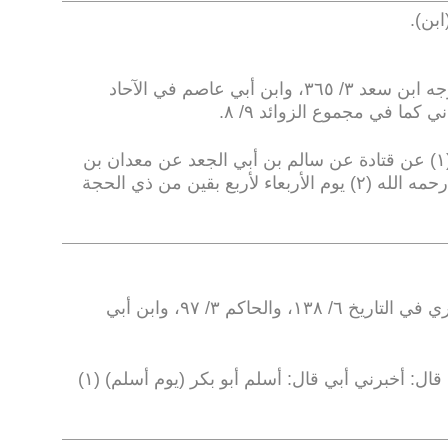
.
(٤) ضعيف؛ لحال علي بن يزيد، وأخرجه ابن سعد ٣/ ٣٦٥، وابن أبي عاصم في الآحاد
.
حدثنا ابن علية عن (سعيد) (١) عن قتادة عن سالم بن أبي الجعد عن معدان بن
أبي طلحة اليعمري قال: أصيب عمر رحمه الله (٢) يوم الأربعاء لأربع بقين من ذي الحجة
(٣) صحيح؛ أخرجه أحمد (٨٩)، والبخاري في التاريخ ٦/ ١٣٨، والحاكم ٣/ ٩٧، وابن أبي
حدثنا أبو أسامة حدثنا هشام قال: أخبرني أبي قال: أسلم أبو بكر (يوم أسلم) (١)