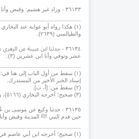
٣٦١٣٣
-
وزاد غير هشيم: وقبض وأنا ا
(١) هكذا رواه أبو عوانة عند البخاري (٥٠٣٥)، وأحمد (٢٢٨٣)، وشعبة عند أحمد
والطيالسي (٢٦٣٩
).
-
٣٦١٣٤
عشر وتوفي وأنا ابن عشرين (٣
).
(١) سقط من أول الباب إلى هنا في: 
إسناد الخبر الأخير من المستدرك
.
(٢) سقط من: [أ، ب]
.
(٣) صحيح؛ أخرجه البخاري (٥١٦٦)، ومسلم (٢٠٢٩)
٣٦١٣٥
-
حدثنا وكيع عن موسى بن عُ
حين قدم النبي ﷺ المدينة وقبض وأنا ا