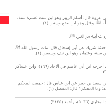
بن عروة قال: أسلم الزبير وهو ابن ست عشرة سنة،
ه ﷺ، وقتل وهو ابن بضع وستين (١)
.
.
 حدثنا شريك عن أبي إسحاق قال: مات رسول اللَّه ﷺ
ن سنة، وعثمان وهو ابن نيف وسبعين (١)
.
(١) مرسل؛ أبو إسحاق لم يدرك ذلك، أخرجه ابن أبي عاصم في الآحاد (١٦٦)، وابن عساكر
.
ن سعيد بن جبير عن ابن عباس قال: جمعت المحكم
: وما المحكم؟ قال: المفصل (١)
.
.