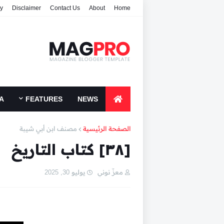
cy
Disclaimer
Contact Us
About
Home
A
FEATURES
NEWS
الصفحة الرئيسية
مصنف ابن أبي شيبة
[٣٨] كتاب التاريخ
معزّ نوني
يوليو 30, 2025