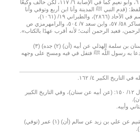
المطالب (٤٠٩٣)، وابن عساكر ٥٨/ ٦٠، وأبو نعيم كما في الإصابة ٦/ ١١٧، لكن خالف وكيعًا
 (قدم النبي ﷺ المدينة وأنا ابن أربع وتوفي وأنا
ابن أربع عشرة)، أخرجه ابن أبي عاصم في الآحاد (٢٨٦٦)، والطبراني ١٩/ (١٠٦١)،
والبخاري في التاريخ ٧/ ٣٨٧، وابن عساكر ٥٨/ ٥٧، وابن سعد ٧/ ٥٠٤، والرامهرمزي ص
».
حدثنا وكيع قال: حدثنا (١) (سنان بن سلمة الهذلي عن أبيه (أن) (٢) جده) (٣)
دعا به رسول اللَّه ﷺ فتفل في فيه ومسح على وجهه
.
(٣) كذا في النسخ، وفي تهذيب الكمال ١٢/ ١٥٠: (عن أبيه عن سنان)، وفي التاريخ الكبير
.
.
حدثنا يزيد بن هارون عن هشيم عن علي بن زيد عن سالم (أن) (١) عمر (توفي)
.