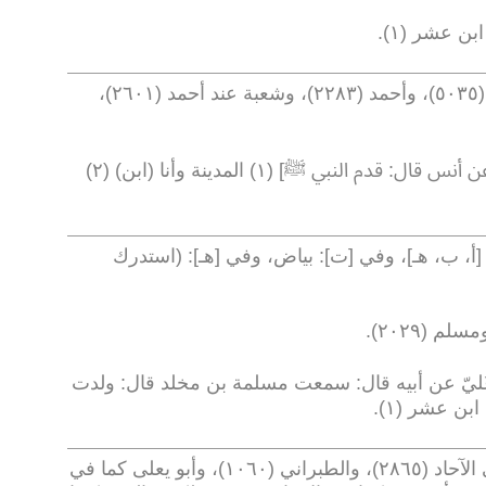
بن عشر (١)
.
،
)
٢٦٠١
(
حدثنا ابن عيينة عن الزهري عن أنس قال: قدم النبي ﷺ] (١) المدينة وأنا (ابن) (٢)
[أ، ب، هـ]، وفي [ت]: بياض، وفي [هـ]: (استدرك
.
ليّ عن أبيه قال: سمعت مسلمة بن مخلد قال: ولدت
بن عشر (١)
.
(١) صحيح؛ أخرجه ابن أبي عاصم في الآحاد (٢٨٦٥)، والطبراني (١٠٦٠)، وأبو يعلى كما في