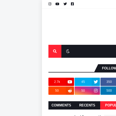
FOLLOW
2.7k
45
350
50
50
500
COMMENTS
RECENTS
POPU