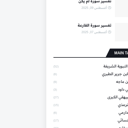
تفسير سورة لم يكن
أغسطس 09, 2025
تفسير سورة القارعة
أغسطس 07, 2025
MAIN T
النبوية الشريفة
(52)
بن جرير الطبري
(6)
ن ماجه
(9)
 داود
(3)
يهقي الكبرى
(27)
ترمذي
(15)
دارمي
(6)
نسائي
(17)
خاري