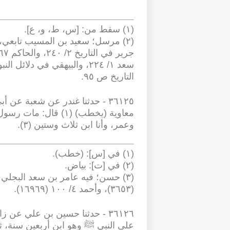
(١) سقط من: [س، ط، و، ع]
.
التاريخ ص ٩٥
.
٣٦١٢٥
-
حدثنا غندر عن شعبة عن أ
وعمر، وأنا ابن ثلاث وستين (٣)
.
(١) في [س]: (خطب)
.
(٢) في [ت]: بياض
.
(٣٦٥٣)، وأحمد ٤/ ١٠٠ (١٦٩٦٩)
.
٣٦١٢٦
-
حدثنا حسين بن علي عن زا
على النبي ﷺ وهو ابن أربعين سنة، ث