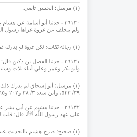
(١) مرسل؛ الحسن تابعي
.
٣٦١٣٠
-
حدثنا أبو أسامة عن هشام 
ولم يتخلف عن غزوة غزاها رسول اللَّ
(١) رجاله ثقات؛ لكن عروة لم يدرك غزوات أبيه مع النبي ﷺ
٣٦١٣١
-
حدثنا الفضل بن دكين قال:
وأبو بكر وعمر وعلي أبناء ثلاث وستي
٣٩/ ٥٢٣، وابن سعد ٣/ ٣٨ و٢٠٢ و٣٦٥
٣٦١٣٢
-
حدثنا هشيم عن أبي بشر ع
على عهد رسول اللَّه ﷺ، قال: قلت له
(١) صحيح؛ صرح هشيم بالتحديث عند البخاري (٥٠٣٦)، وأحمد (٣١٢٥)