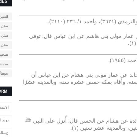
IES
السيرة
.
سنن ا
 عمار مولى بني هاشم عن ابن عباس قال: توفي
سنن ال
)
.
سنن ا
صحيح
.
مصنف 
موطأ ا
الد عن عمار مولى بني هشام عن ابن عباس أن
سنة، وأقام بمكة خمس عشرة سنة، وبالمدينة عشرًا
ORM
ئدة عن هشام عن الحسن قال: أُنزل على النبي ﷺ
، وبالمدينة عشر سنين (١)
.