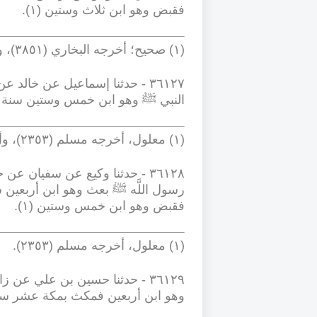
فقبض وهو ابن ثلاث وستين (١)
.
(١) صحيح؛ أخرجه البخاري (٣٨٥١)، والترمذي (٣٦٢١)، وأحمد ١/ ٢٣٦ (٢١١٠)
٣٦١٢٧
-
حدثنا إسماعيل عن خالد عن
النبي ﷺ وهو ابن خمس وستين سنة (١
(١) معلول، أخرجه مسلم (٢٣٥٣)، وأحمد (١٩٤٥)
٣٦١٢٨
-
حدثنا وكيع عن سفيان عن خ
رسول اللَّه ﷺ بعث وهو ابن أربعين 
فقبض وهو ابن خمس وستين (١)
.
(١) معلول، أخرجه مسلم (٢٣٥٣)
.
٣٦١٢٩
-
حدثنا حسين بن علي عن زا
وهو ابن أربعين فمكث بمكة عشر سنين