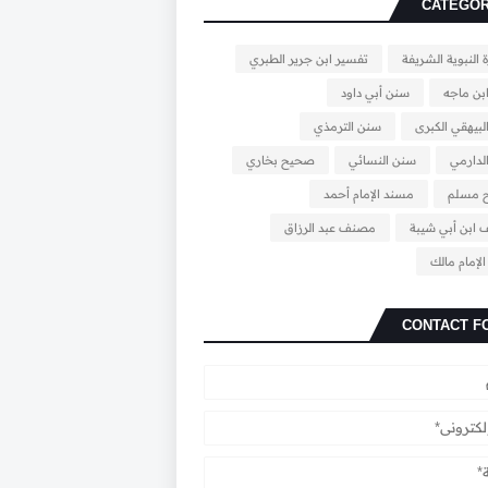
CATEGOR
 النبوية الشريفة
تفسير ابن جرير الطبري
بن ماجه
سنن أبي داود
بيهقي الكبرى
سنن الترمذي
لدارمي
سنن النسائي
صحيح بخاري
 مسلم
مسند الإمام أحمد
ابن أبي شيبة
مصنف عبد الرزاق
لإمام مالك
CONTACT F