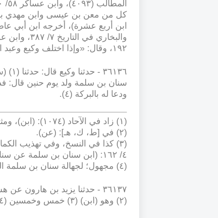
كل من معن بن عيسى وابن مهدي بلفظ:
١٩٢، وقال: «وإذا اختلف وكيع وعبد الرحمن، فعبد الرحمن أثبت؛ لأنه أقرب عهدًا بالكتاب
-
٣٦١٣٦
سنان بن سلمة ولد يوم حنين قال: ف
ودعا له بالبركة (٤)
.
(١) زاد في الآحاد (١٠٧٤): (ابن)، ومثله في التاريخ الكبير ٤/ ١٦٢
(٢) في [ط، ك، هـ]: (عن)
.
٤/ ١٦٢: (ابن سنان بن سلمة عن سنان)
(٤) مجهول؛ لجهالة سنان بن سلمة الثاني وأبيه
-
٣٦١٣٧
(٢) وهو (ابن) (٣) خمس وخمسين (٤)