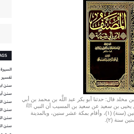
AGS
السيرة 
تفسير ا
سنن اب
سنن أبي
ن مخلد قال: حدثنا أبو بكر عبد اللَّه بن محمد بن أبي
سنن الب
ن يحيى بن سعيد عن سعيد بن المسيب أن النبي ﷺ
سنن ال
أنزل عليه القرآن وهو ابن ثلاث وأربعين (سنة) (١)، وأقام بمكة عشر سنين، وبالمدينة
سنن ال
ين سنة (٢
).
سنن ال
صحيح ب