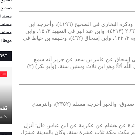
صحيح 
مسند ال
(٢) مرسل؛ سعيد بن المسيب تابعي، وذكره البخاري في الصحيح (٤١٩٦)، وأخرجه ابن
مصنف ا
جرير في التاريخ ٢/ ٢٤٠، والحاكم ٦٦٧/ ٢ (٤٢١٣)، وابن عبد البر في التمهيد ٣/ ١٥، وابن
مصنف ع
سعد ١/ ٢٢٤، والبيهقي في دلائل النبوة ٢/ ١٣٢، وابن إسحاق (٤٦٢)، وخليفة بن خياط في
موطأ ال
OST
بي إسحاق عن عامر بن سعد عن جرير أنه سمع
معاوية (يخطب) (١) قال: مات رسول اللَّه ﷺ وهو ابن ثلاث وستين سنة، (وأبو بكر) (٢)
تفسي
(٣) حسن؛ فيه عامر بن سعد البجلي صدوق، والخبر أخرجه مسلم (٢٣٥٢)، والترمذي
تفس
مع
ئدة عن هشام عن عكرمة عن ابن عباس قال: أنزل
م مكث بمكة ثلاث عشرة سنة، وكان بالمدينة عشرًا،