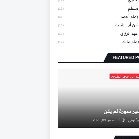
(22)
مسلم
(11)
إمام أحمد
(4)
بن أبي شيبة
(13)
بد الرزاق
(10)
إمام مالك
(17)
FEATURED P
ر ابن جرير الطبري
ير سورة لم يكن
زّ نوني
أغسطس 09, 2025